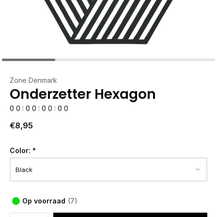
Zone Denmark
Onderzetter Hexagon
0
0
:
0
0
:
0
0
:
0
0
€8,95
Color:
*
Op voorraad
(7)