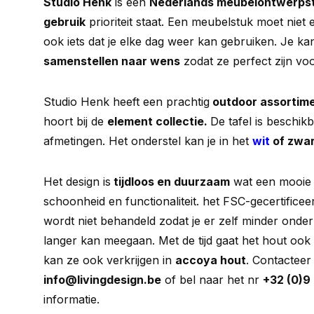
Studio Henk
is een
Nederlands meubelontwerps
gebruik
prioriteit staat. Een meubelstuk moet niet
ook iets dat je elke dag weer kan gebruiken. Je k
samenstellen naar wens
zodat ze perfect zijn voo
Studio Henk heeft een prachtig
outdoor assortime
hoort bij de
element collectie.
De tafel is beschikb
afmetingen. Het onderstel kan je in het
wit
of zwar
Het design is
tijdloos en duurzaam
wat een mooie 
schoonheid en functionaliteit. het FSC-gecertificee
wordt niet behandeld zodat je er zelf minder ond
langer kan meegaan. Met de tijd gaat het hout ook ee
kan ze ook verkrijgen in
accoya hout
. Contacteer
info@livingdesign.be
of bel naar het nr
+32 (0)9
informatie.