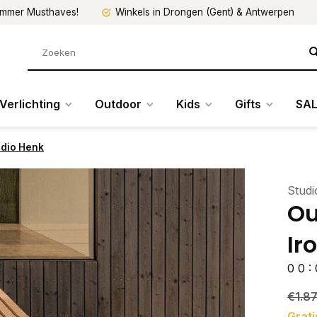
mmer Musthaves!
Winkels in Drongen (Gent) & Antwerpen
Verlichting
Outdoor
Kids
Gifts
SAL
udio Henk
Stud
Ou
Ir
0
0
:
€1.8
Grati