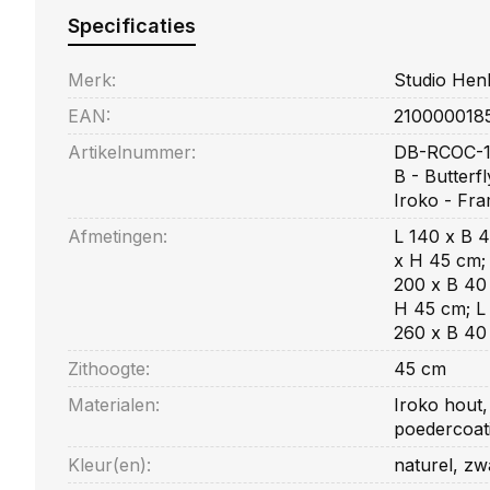
Specificaties
Merk:
Studio Hen
EAN:
210000018
Artikelnummer:
DB-RCOC-1
B - Butterf
Iroko - Fr
Afmetingen:
L 140 x B 4
x H 45 cm; 
200 x B 40
H 45 cm; L
260 x B 40
Zithoogte:
45 cm
Materialen:
Iroko hout,
poedercoat
Kleur(en):
naturel, zw