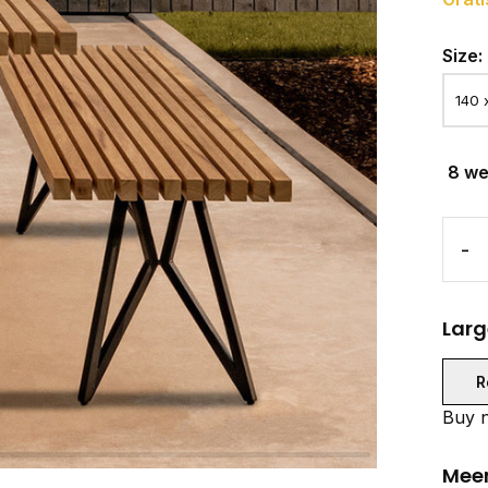
Size:
8 w
-
Larg
R
Buy n
Meer