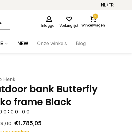
NL
FR
0
Winkelwagen
Inloggen
Verlanglijst
E
NEW
Onze winkels
Blog
io Henk
tdoor bank Butterfly
oko frame Black
0
0
:
0
0
:
0
0
€1.785,05
79,00
s verzending