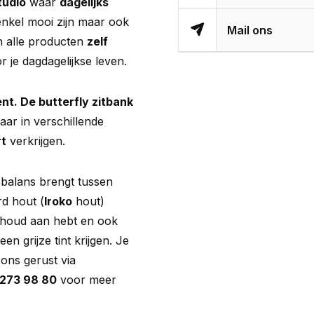
tudio
waar
dagelijks
 enkel mooi zijn maar ook
Mail ons
an alle producten
zelf
r je dagdagelijkse leven.
nt. De butterfly
zitbank
aar in verschillende
t
verkrijgen.
balans brengt tussen
rd hout (
Iroko
hout)
erhoud aan hebt en ook
n grijze tint krijgen. Je
 ons gerust via
 273 98 80
voor meer