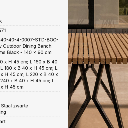
k
571
40-40-4-0007-STD-BOC-
ly Outdoor Dining Bench
ame Black - 140 x 90 cm
0 x H 45 cm; L 160 x B 40
L 180 x B 40 x H 45 cm; L
 x H 45 cm; L 220 x B 40 x
 240 x B 40 x H 45 cm; L
 x H 45 cm
 Staal zwarte
ing
art