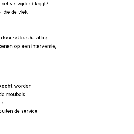
niet verwijderd krijgt?
e
, die de vlek
 doorzakkende zitting,
kenen op een interventie,
kocht
worden
nde meubels
en
buiten de service