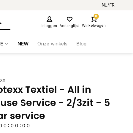
NL
FR
0
Winkelwagen
Inloggen
Verlanglijst
E
NEW
Onze winkels
Blog
exx
otexx Textiel - All in
use Service - 2/3zit - 5
ar service
0
0
:
0
0
:
0
0