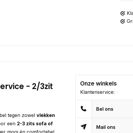
Kl
Gr
Onze winkels
ervice - 2/3zit
Klantenservice:
Bel ons
ubel tegen zowel
vlekken
voor een
2-3 zits sofa of
Mail ons
ger mooi én comfortabel