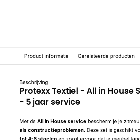
Product informatie
Gerelateerde producten
Beschrijving
Protexx Textiel - All in House S
- 5 jaar service
Met de
All in House service
bescherm je je zitme
als constructieproblemen
. Deze set is geschikt 
tot 4-6 stoelen
en zorgt ervoor dat je meubel lan