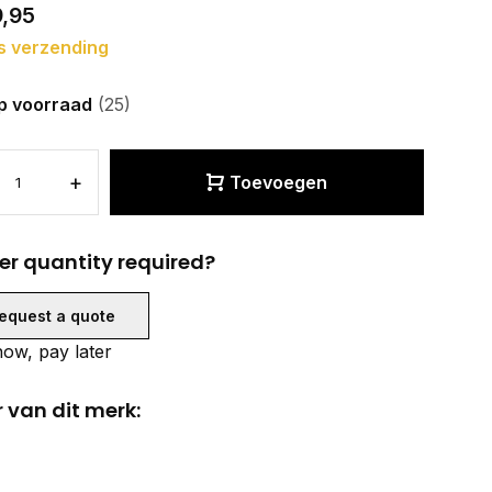
9,95
s verzending
p voorraad
(25)
+
Toevoegen
er quantity required?
equest a quote
ow, pay later
 van dit merk: