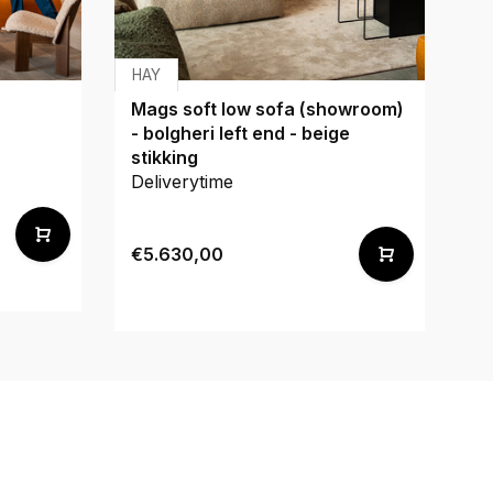
HAY
Li
Mags soft low sofa (showroom)
To
- bolgheri left end - beige
stikking
De
Deliverytime
€
€5.630,00