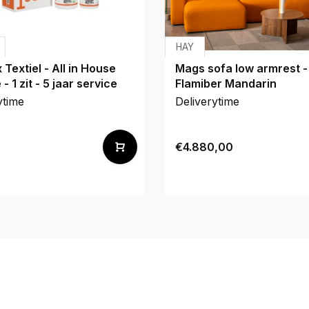
HAY
 Textiel - All in House
Mags sofa low armrest -
- 1 zit - 5 jaar service
Flamiber Mandarin
ytime
Deliverytime
€4.880,00