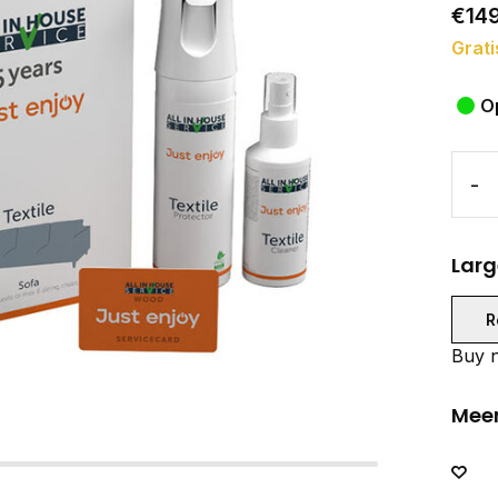
€14
Grati
O
-
Larg
R
Buy n
Meer