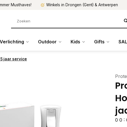
mmer Musthaves!
Winkels in Drongen (Gent) & Antwerpen
Verlichting
Outdoor
Kids
Gifts
SAL
 5 jaar service
Prot
Pr
Ho
ja
0
0
: