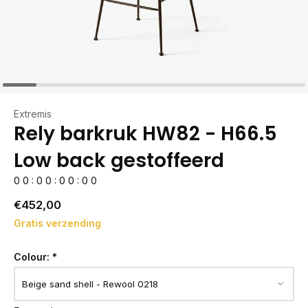
Extremis
Rely barkruk HW82 - H66.5
Low back gestoffeerd
0
0
:
0
0
:
0
0
:
0
0
€452,00
Gratis verzending
Colour:
*