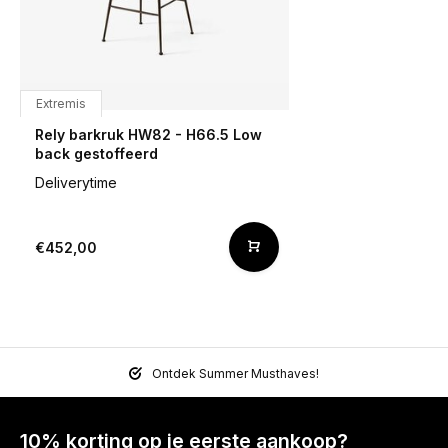
Extremis
Rely barkruk HW82 - H66.5 Low
back gestoffeerd
Deliverytime
€452,00
Ontdek Summer Musthaves!
10% korting op je eerste aankoop?