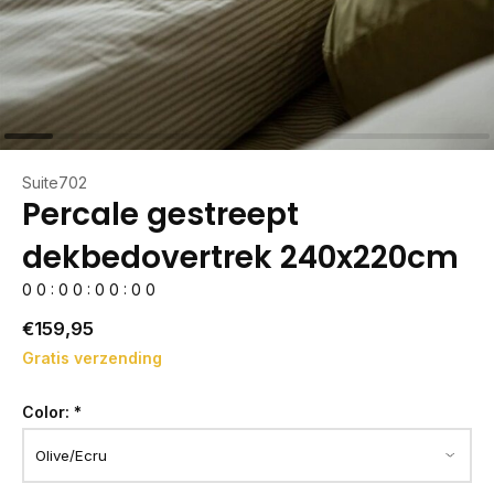
Suite702
Percale gestreept
dekbedovertrek 240x220cm
0
0
:
0
0
:
0
0
:
0
0
€159,95
Gratis verzending
Color:
*