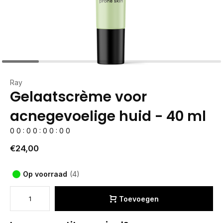
Ray
Gelaatscrème voor
acnegevoelige huid - 40 ml
0
0
:
0
0
:
0
0
:
0
0
€24,00
Op voorraad
(4)
Toevoegen