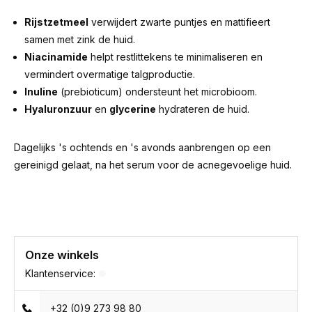
Rijstzetmeel
verwijdert zwarte puntjes en mattifieert
samen met zink de huid.
Niacinamide
helpt restlittekens te minimaliseren en
vermindert overmatige talgproductie.
Inuline
(prebioticum) ondersteunt het microbioom.
Hyaluronzuur
en
glycerine
hydrateren de huid.
Dagelijks 's ochtends en 's avonds aanbrengen op een
gereinigd gelaat, na het serum voor de acnegevoelige huid.
Onze winkels
Klantenservice:
+32 (0)9 273 98 80