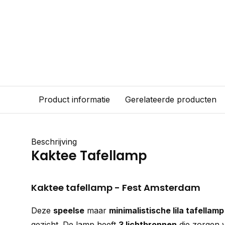
Product informatie
Gerelateerde producten
Beschrijving
Kaktee Tafellamp
Kaktee tafellamp - Fest Amsterdam
Deze
speelse
maar
minimalistische lila tafellamp
gezicht. De lamp heeft
3 lichtbronnen
die zorgen 