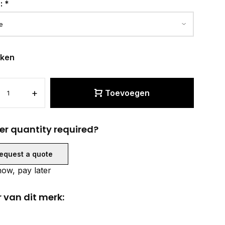
r:
*
eken
+
Toevoegen
er quantity required?
equest a quote
ow, pay later
 van dit merk: