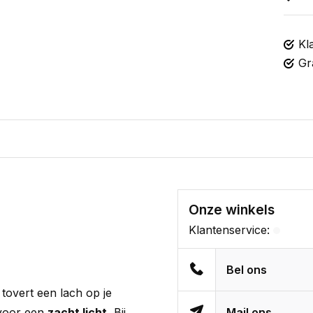
Kl
Gr
Onze winkels
Klantenservice:
Bel ons
tovert een lach op je
voor een
zacht licht.
Bij
Mail ons