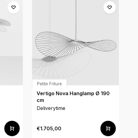
Petite Friture
Ta
Vertigo Nova Hanglamp Ø 190
Vo
cm
Deliverytime
De
€1.705,00
€