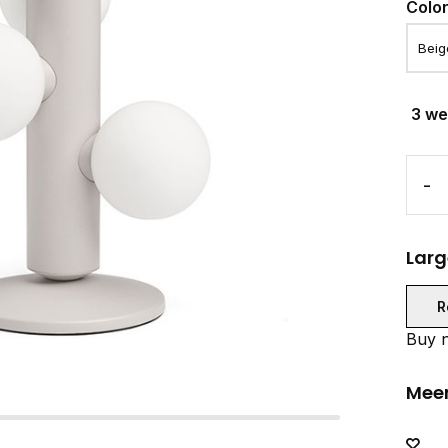
Colo
3 w
-
Larg
R
Buy n
Meer