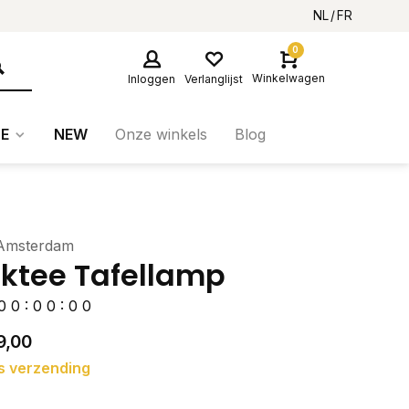
NL
FR
0
Winkelwagen
Inloggen
Verlanglijst
E
NEW
Onze winkels
Blog
 Amsterdam
ktee Tafellamp
0
0
:
0
0
:
0
0
9,00
s verzending