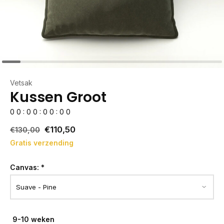
Vetsak
Kussen Groot
0
0
:
0
0
:
0
0
:
0
0
€110,50
€130,00
Gratis verzending
Canvas:
*
9-10 weken