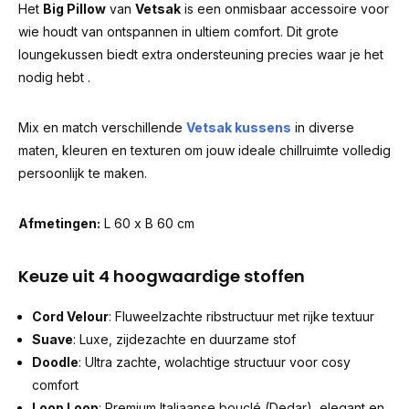
Het
Big Pillow
van
V
etsak
is een onmisbaar accessoire voor
wie houdt van ontspannen in ultiem comfort. Dit grote
loungekussen biedt extra ondersteuning precies waar je het
nodig hebt .
Mix en match verschillende
Vetsak kussens
in diverse
maten, kleuren en texturen om jouw ideale chillruimte volledig
persoonlijk te maken.
Afmetingen:
L 60 x B 60 cm
Keuze uit 4 hoogwaardige stoffen
Cord Velour
: Fluweelzachte ribstructuur met rijke textuur
Suave
: Luxe, zijdezachte en duurzame stof
Doodle
: Ultra zachte, wolachtige structuur voor cosy
comfort
Loop Loop
: Premium Italiaanse bouclé (Dedar), elegant en