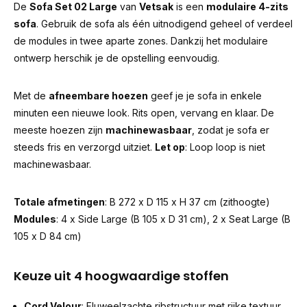
De
Sofa Set 02 Large
van
V
etsak
is een
modulaire 4-zits
sofa
. Gebruik de sofa als één uitnodigend geheel of verdeel
de modules in twee aparte zones. Dankzij het modulaire
ontwerp herschik je de opstelling eenvoudig.
Met de
afneembare hoezen
geef je je sofa in enkele
minuten een nieuwe look. Rits open, vervang en klaar. De
meeste hoezen zijn
machinewasbaar
, zodat je sofa er
steeds fris en verzorgd uitziet.
Let op
: Loop loop is niet
machinewasbaar.
Totale afmetingen
: B 272 x D 115 x H 37 cm (zithoogte)
Modules
: 4 x Side Large (B 105 x D 31 cm), 2 x Seat Large (B
105 x D 84 cm)
Keuze uit 4 hoogwaardige stoffen
Cord Velour
: Fluweelzachte ribstructuur met rijke textuur