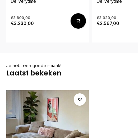
Deliverytime
Deliverytime
€3.800,00
€3.020,00
€3.230,00
€2.567,00
Je hebt een goede smaak!
Laatst bekeken