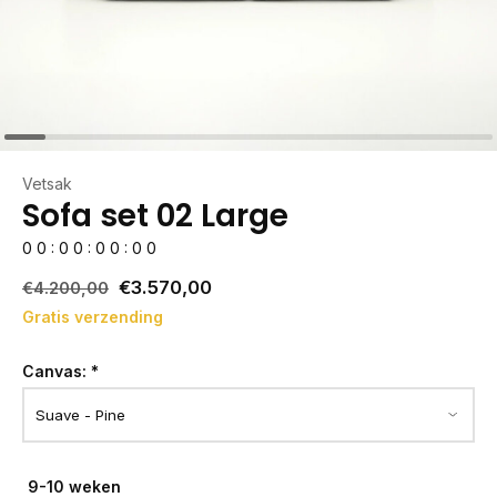
Vetsak
Sofa set 02 Large
0
0
:
0
0
:
0
0
:
0
0
€3.570,00
€4.200,00
Gratis verzending
Canvas:
*
9-10 weken