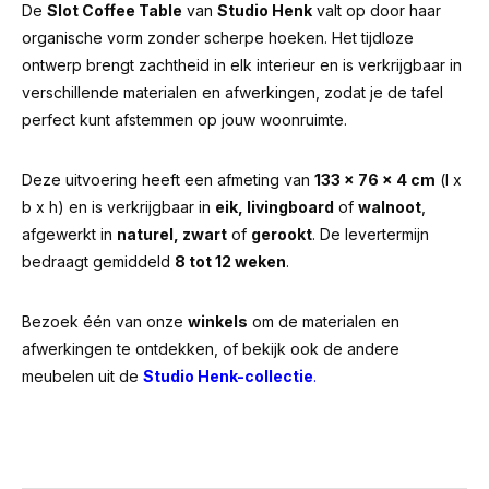
De
Slot Coffee Table
van
Studio Henk
valt op door haar
organische vorm zonder scherpe hoeken. Het tijdloze
ontwerp brengt zachtheid in elk interieur en is verkrijgbaar in
verschillende materialen en afwerkingen, zodat je de tafel
perfect kunt afstemmen op jouw woonruimte.
Deze uitvoering heeft een afmeting van
133 x 76 x 4 cm
(l x
b x h) en is verkrijgbaar in
eik, livingboard
of
walnoot
,
afgewerkt in
naturel, zwart
of
gerookt
. De levertermijn
bedraagt gemiddeld
8 tot 12 weken
.
Bezoek één van onze
winkels
om de materialen en
afwerkingen te ontdekken, of bekijk ook de andere
meubelen uit de
Studio Henk-collectie
.