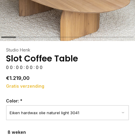
Studio Henk
Slot Coffee Table
0
0
:
0
0
:
0
0
:
0
0
€1.219,00
Gratis verzending
Color:
*
8 weken