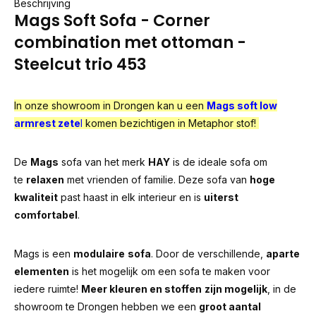
Beschrijving
Mags Soft Sofa - Corner
combination met ottoman -
Steelcut trio 453
In onze showroom in Drongen kan u een
Mags soft low
armrest zete
l
komen bezichtigen in Metaphor stof!
De
Mags
sofa van het merk
HAY
is de ideale sofa om
te
relaxen
met vrienden of familie. Deze sofa van
hoge
kwaliteit
past haast in elk interieur en is
uiterst
comfortabel
.
Mags is een
modulaire
sofa
. Door de verschillende,
aparte
elementen
is het mogelijk om een sofa te maken voor
iedere ruimte!
Meer kleuren en stoffen
zijn mogelijk
, in de
showroom te Drongen hebben we een
groot aantal