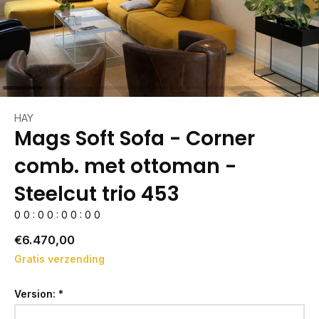
HAY
Mags Soft Sofa - Corner
comb. met ottoman -
Steelcut trio 453
0
0
:
0
0
:
0
0
:
0
0
€6.470,00
Gratis verzending
Version:
*