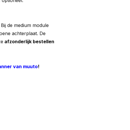
 optioneel.
. Bij de medium module
roene achterplaat. De
ze
afzonderlijk bestellen
anner van muuto
!