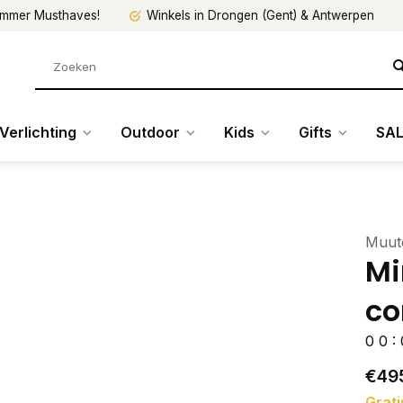
mmer Musthaves!
Winkels in Drongen (Gent) & Antwerpen
Verlichting
Outdoor
Kids
Gifts
SAL
Muut
Mi
co
0
0
:
€49
Grati