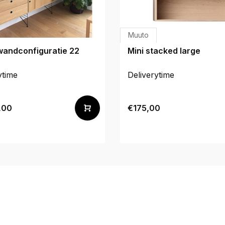
Muuto
wandconfiguratie 22
Mini stacked large
ytime
Deliverytime
,00
€175,00