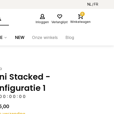
NL
FR
0
Winkelwagen
Inloggen
Verlanglijst
E
NEW
Onze winkels
Blog
o
ni Stacked -
nfiguratie 1
0
0
:
0
0
:
0
0
5,00
s verzending