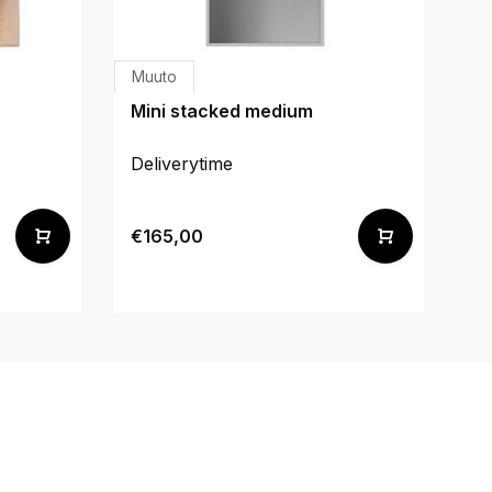
Muuto
M
Mini stacked medium
Mi
Deliverytime
De
€165,00
€