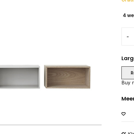
4 w
-
Larg
R
Buy n
Meer