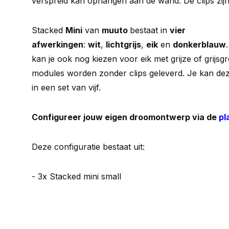
verspreid kan ophangen aan de wand. De clips zijn
Stacked
Mini
van
muuto
bestaat in
vier
afwerkingen
:
wit
,
lichtgrijs
,
eik
en
donkerblauw
kan je ook nog kiezen voor eik met grijze of grijsg
modules worden zonder clips geleverd. Je kan de
in een set van vijf.
Configureer jouw eigen droomontwerp via de
pl
Deze configuratie bestaat uit:
- 3x Stacked mini small