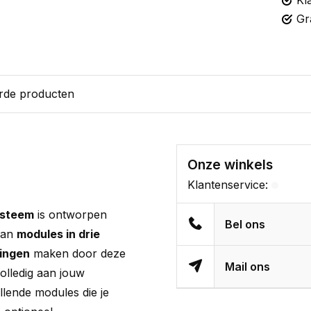
Kl
Gr
rde producten
Onze winkels
Klantenservice:
ysteem
is ontworpen
Bel ons
van
modules in drie
lingen
maken door deze
Mail ons
olledig aan jouw
llende modules die je