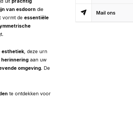
gd uit
prachtig
ijn van esdoorn
die
Mail ons
t
vormt de
essentiële
ymmetrische
t.
e esthetiek
, deze urn
 herinnering
aan uw
evende omgeving
. De
den
te ontdekken voor