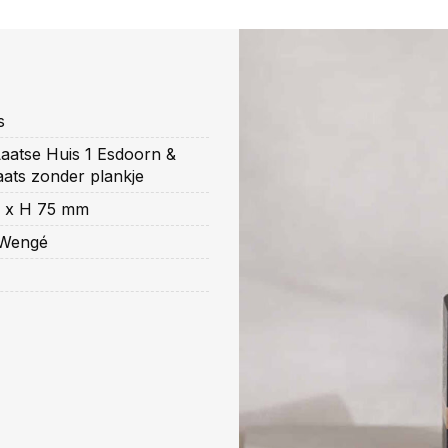
s
aatse Huis 1 Esdoorn &
ats zonder plankje
5 x H 75 mm
 Wengé