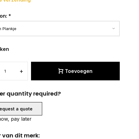
ion:
*
eken
+
Toevoegen
er quantity required?
equest a quote
ow, pay later
 van dit merk: