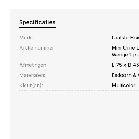
Specificaties
Merk:
Laatste Hui
Artikelnummer:
Mini Urne L
Wengé 1 pla
Afmetingen:
L 75 x B 4
Materialen:
Esdoorn &
Kleur(en):
Multicolor