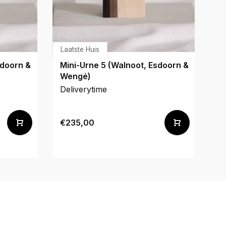
Laatste Huis
La
sdoorn &
Mini-Urne 5 (Walnoot, Esdoorn &
Mi
Wengé)
P
Deliverytime
De
€235,00
€