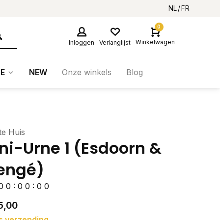
NL
FR
0
Winkelwagen
Inloggen
Verlanglijst
E
NEW
Onze winkels
Blog
te Huis
ni-Urne 1 (Esdoorn &
engé)
0
0
:
0
0
:
0
0
5,00
s verzending