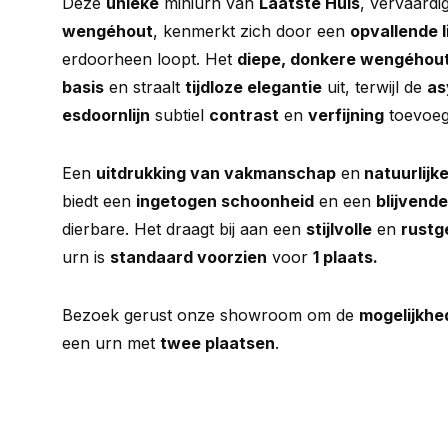
Deze
unieke
miniurn van
Laatste Huis
, vervaardi
wengéhout
, kenmerkt zich door een
opvallende l
erdoorheen loopt. Het
diepe, donkere wengéhou
basis
en straalt
tijdloze elegantie
uit, terwijl de
as
esdoornlijn
subtiel
contrast
en
verfijning
toevoeg
Een
uitdrukking van vakmanschap
en
natuurlijk
biedt een
ingetogen schoonheid
en een
blijvende
dierbare. Het draagt bij aan een
stijlvolle
en
rustg
urn is
standaard voorzien
voor
1 plaats.
Bezoek gerust onze showroom om de
mogelijkhe
een urn met
twee plaatsen
.