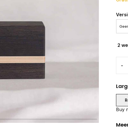
Vers
2 w
-
Larg
R
Buy n
Meer