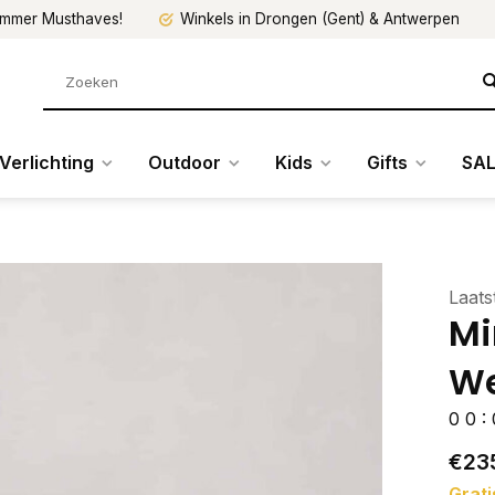
mmer Musthaves!
Winkels in Drongen (Gent) & Antwerpen
Verlichting
Outdoor
Kids
Gifts
SAL
Laats
Mi
W
0
0
:
€23
Grati