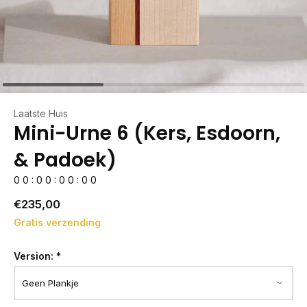
Laatste Huis
Mini-Urne 6 (Kers, Esdoorn,
& Padoek)
0
0
:
0
0
:
0
0
:
0
0
€235,00
Gratis verzending
Version:
*