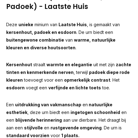
Padoek) - Laatste Huis
Deze
unieke
miniurn van
Laatste Huis
, is gemaakt van
kersenhout, padoek en esdoorn
. De urn biedt een
buitengewone combinatie
van
warme, natuurlijke
kleuren en diverse houtsoorten
.
Kersenhout
straalt
warmte en elegantie
uit met zijn
zachte
tinten en kenmerkende nerven
, terwijl
padoek diepe rode
kleuren
toevoegt voor een
opmerkelijk contrast
. Het
esdoorn
voegt een
verfijnde en lichte toets
toe.
Een
uitdrukking van vakmanschap
en
natuurlijke
esthetiek
, deze urn biedt een
ingetogen schoonheid
en
een
blijvende herinnering
aan uw dierbare. Het draagt bij
aan een
stijlvolle
en
rustgevende omgeving
. De urn is
standaard voorzien
voor
1 plaats.