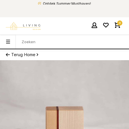
Ontdek Summer Musthaves!
0
Terug
Home