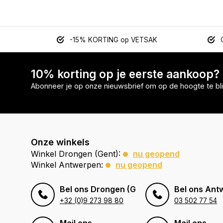
-15% KORTING op VETSAK
10% korting op je eerste aankoop?
Abonneer je op onze nieuwsbrief om op de hoogte te bli
Onze winkels
Winkel Drongen (Gent):
nu geopend
Winkel Antwerpen:
nu geopend
Bel ons Drongen (Gent)
Bel ons Ant
+32 (0)9 273 98 80
03 502 77 54