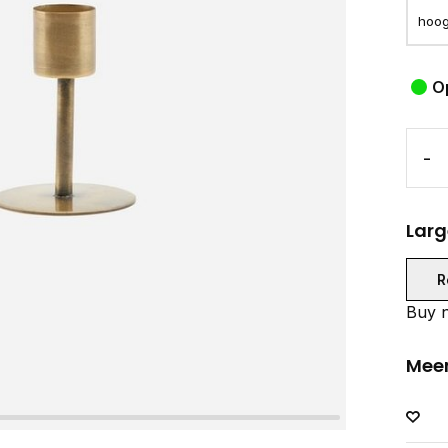
O
-
Larg
R
Buy n
Meer