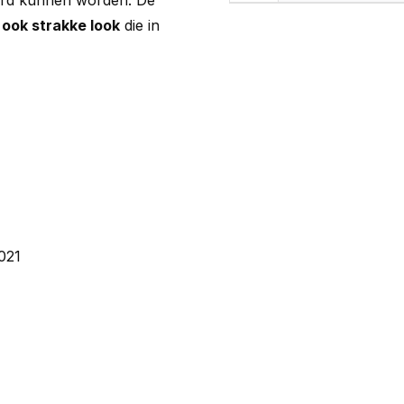
rd kunnen worden. De
 ook strakke look
die in
021