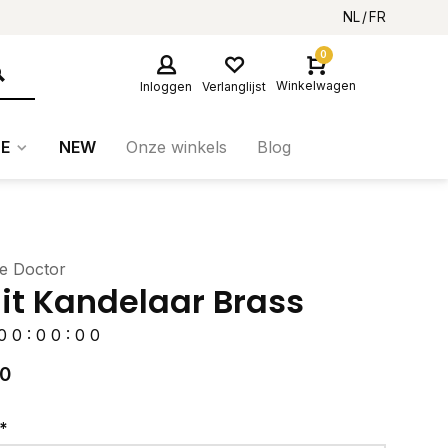
NL
FR
0
Winkelwagen
Inloggen
Verlanglijst
E
NEW
Onze winkels
Blog
e Doctor
it Kandelaar Brass
0
0
:
0
0
:
0
0
00
*