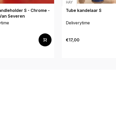
HAY
ndleholder S - Chrome -
Tube kandelaar S
 Van Severen
ytime
Deliverytime
€17,00