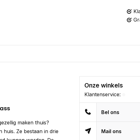
Kl
Gr
Onze winkels
Klantenservice:
rass
Bel ons
gezellig maken thuis?
n huis. Ze bestaan in drie
Mail ons