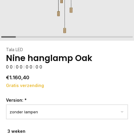
Tala LED
Nine hanglamp Oak
0
0
:
0
0
:
0
0
:
0
0
€1.160,40
Gratis verzending
Version:
*
3 weken