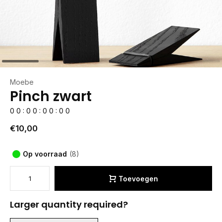
Moebe
Pinch zwart
0
0
:
0
0
:
0
0
:
0
0
€10,00
Op voorraad
(8)
Toevoegen
Larger quantity required?