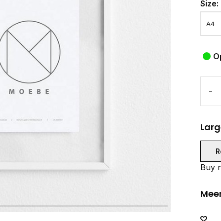
Size:
O
-
Larg
R
Buy n
Meer