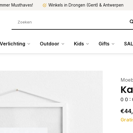
mmer Musthaves!
Winkels in Drongen (Gent) & Antwerpen
Verlichting
Outdoor
Kids
Gifts
SAL
Moe
Ka
0
0
:
€44
Grati