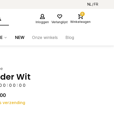
NL
FR
0
Winkelwagen
Inloggen
Verlanglijst
E
NEW
Onze winkels
Blog
be
der Wit
0
0
:
0
0
:
0
0
,00
s verzending