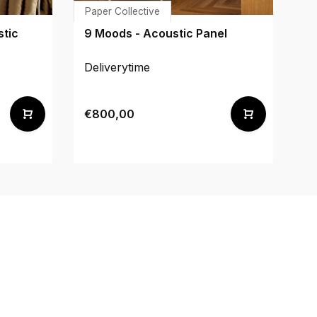
Paper Collective
Ma
stic
9 Moods - Acoustic Panel
Ba
7
Deliverytime
De
€800,00
€