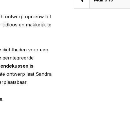
ch ontwerp opnieuw tot
tijdloos en makkelijk te
e dichtheden voor een
e geïntegreerde
lendekussen is
hte ontwerp laat Sandra
erplaatsbaar.
e.