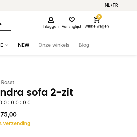
NL
FR
0
Winkelwagen
Inloggen
Verlanglijst
E
NEW
Onze winkels
Blog
 Roset
ndra sofa 2-zit
0
0
:
0
0
:
0
0
275,00
s verzending