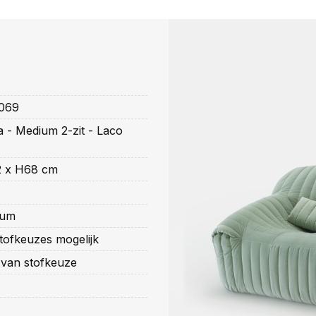
069
 - Medium 2-zit - Laco
2 x H68 cm
ium
tofkeuzes mogelijk
 van stofkeuze