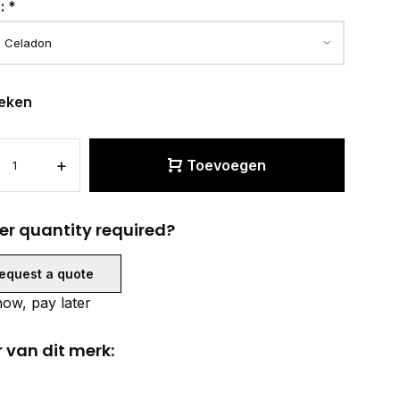
r:
*
eken
+
Toevoegen
er quantity required?
equest a quote
ow, pay later
 van dit merk: