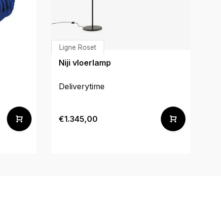
Ligne Roset
H
Niji vloerlamp
Ma
Deliverytime
De
€1.345,00
€