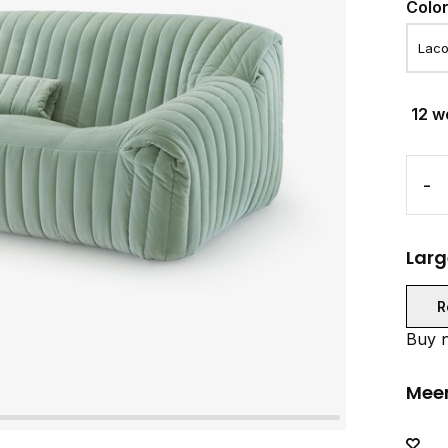
Colo
12 w
-
Larg
R
Buy n
Meer