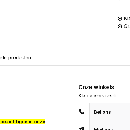
Kl
Gr
rde producten
Onze winkels
Klantenservice:
Bel ons
e bezichtigen in onze
Mail ons