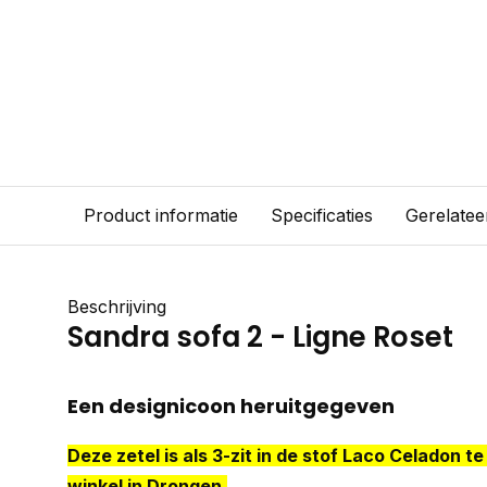
Product informatie
Specificaties
Gerelatee
Beschrijving
Sandra sofa 2 - Ligne Roset
Een designicoon heruitgegeven
Deze zetel is als 3-zit in de stof Laco Celadon t
winkel in Drongen.