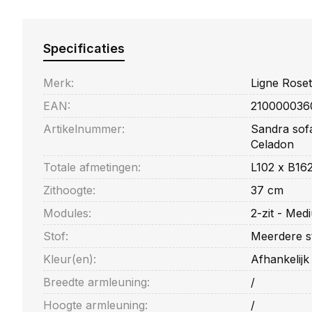
Specificaties
Merk:
Ligne Roset
EAN:
210000036
Artikelnummer:
Sandra sofa
Celadon
Totale afmetingen:
L102 x B16
Zithoogte:
37 cm
Modules:
2-zit - Med
Stof:
Meerdere s
Kleur(en):
Afhankelijk
Breedte armleuning:
/
Hoogte armleuning:
/