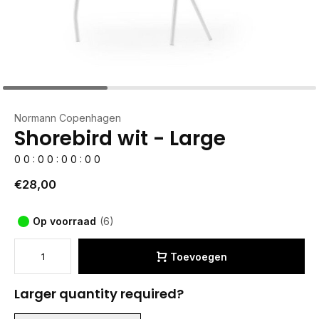
Normann Copenhagen
Shorebird wit - Large
0
0
:
0
0
:
0
0
:
0
0
€28,00
Op voorraad
(6)
Toevoegen
Larger quantity required?