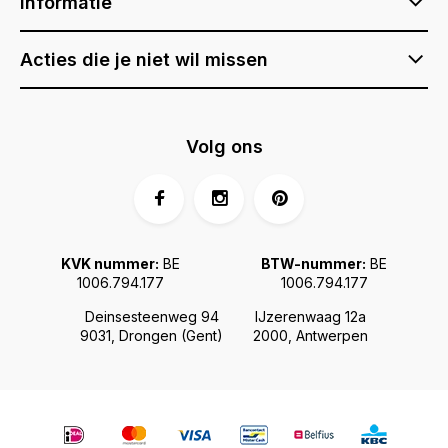
Informatie
Acties die je niet wil missen
Volg ons
KVK nummer:
BE
BTW-nummer:
BE
1006.794.177
1006.794.177
Deinsesteenweg 94
IJzerenwaag 12a
9031, Drongen (Gent)
2000, Antwerpen