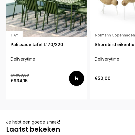
HAY
Normann Copenhagen
Palissade tafel L170/220
Shorebird eikenhou
Deliverytime
Deliverytime
€1.099,00
€50,00
€934,15
Je hebt een goede smaak!
Laatst bekeken