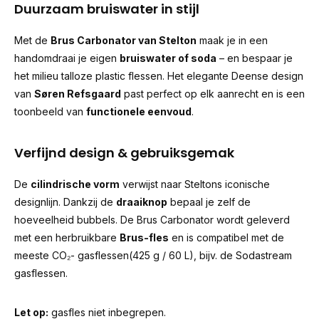
Duurzaam bruiswater in stijl
Met de
Brus Carbonator van
Stelton
maak je in een
handomdraai je eigen
bruiswater of soda
– en bespaar je
het milieu talloze plastic flessen. Het elegante Deense design
van
Søren Refsgaard
past perfect op elk aanrecht en is een
toonbeeld van
functionele eenvoud
.
Verfijnd design & gebruiksgemak
De
cilindrische vorm
verwijst naar Steltons iconische
designlijn. Dankzij de
draaiknop
bepaal je zelf de
hoeveelheid bubbels. De Brus Carbonator wordt geleverd
met een herbruikbare
Brus-fles
en is compatibel met de
meeste CO₂- gasflessen(425 g / 60 L), bijv. de Sodastream
gasflessen.
Let op:
gasfles niet inbegrepen.