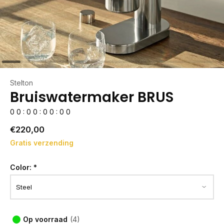
Stelton
Bruiswatermaker BRUS
0
0
:
0
0
:
0
0
:
0
0
€220,00
Gratis verzending
Color:
*
Op voorraad
(4)