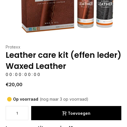
Protexx
Leather care kit (effen leder)
Waxed Leather
0
0
:
0
0
:
0
0
:
0
0
€20,00
Op voorraad
(nog maar 3 op voorraad)
Toevoegen