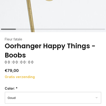
Fleur fatale
Oorhanger Happy Things -
Boobs
0
0
:
0
0
:
0
0
:
0
0
€79,00
Gratis verzending
Color:
*