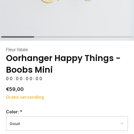
Fleur fatale
Oorhanger Happy Things -
Boobs Mini
0
0
:
0
0
:
0
0
:
0
0
€59,00
Gratis verzending
Color:
*