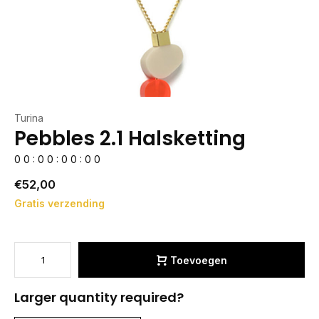
Turina
Pebbles 2.1 Halsketting
0
0
:
0
0
:
0
0
:
0
0
€52,00
Gratis verzending
Toevoegen
Larger quantity required?