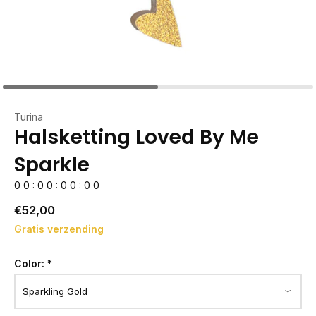
Turina
Halsketting Loved By Me
Sparkle
0
0
:
0
0
:
0
0
:
0
0
€52,00
Gratis verzending
Color:
*