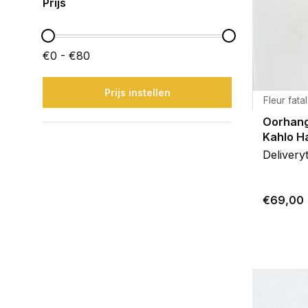
Prijs
€0 - €80
Prijs instellen
Fleur fata
Oorhang
Kahlo H
Delivery
€69,00