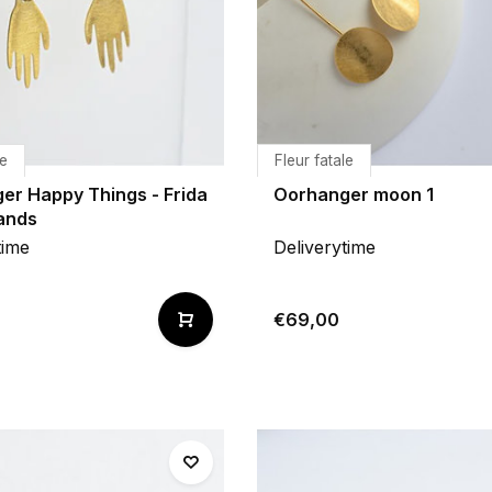
le
Fleur fatale
er Happy Things - Frida
Oorhanger moon 1
ands
time
Deliverytime
€69,00