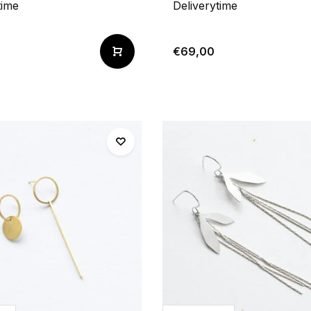
time
Deliverytime
€69,00