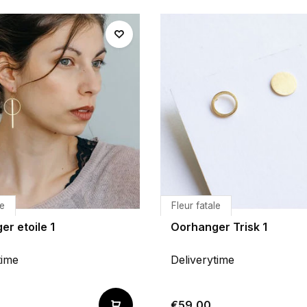
le
Fleur fatale
r etoile 1
Oorhanger Trisk 1
time
Deliverytime
€59,00