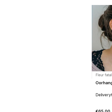
Fleur fata
Oorhange
Delivery
€65,00