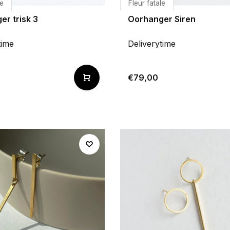
le
Fleur fatale
r trisk 3
Oorhanger Siren
time
Deliverytime
€79,00