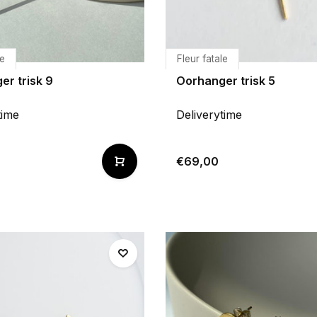
le
Fleur fatale
er trisk 9
Oorhanger trisk 5
time
Deliverytime
€69,00