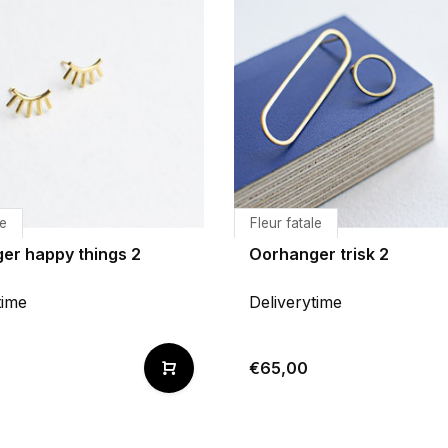
le
Fleur fatale
er happy things 2
Oorhanger trisk 2
time
Deliverytime
€65,00