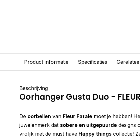
Product informatie
Specificaties
Gerelatee
Beschrijving
Oorhanger Gusta Duo - FLEUR
De
oorbellen
van
Fleur Fatale
moet je hebben! Het
juwelenmerk dat
sobere en uitgepuurde
designs o
vrolijk met de must have
Happy things
collectie! Z