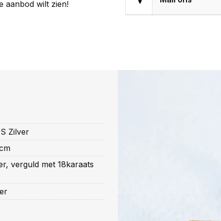
le aanbod wilt zien!
 Zilver
 cm
ver, verguld met 18karaats
er