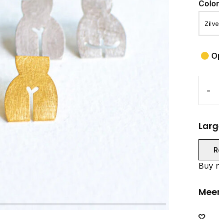
Colo
O
-
Larg
R
Buy n
Meer