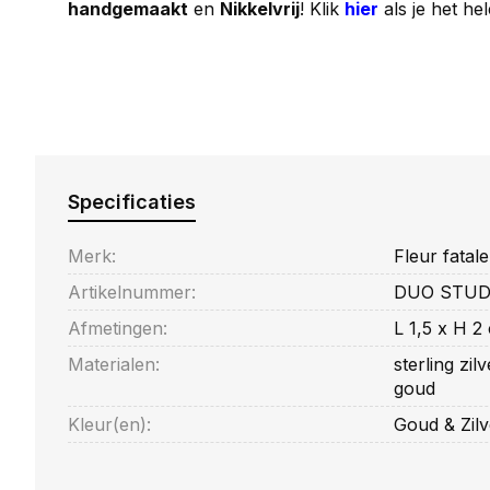
handgemaakt
en
Nikkelvrij
! Klik
hier
als je het he
Specificaties
Merk:
Fleur fatale
Artikelnummer:
DUO STUDS
Afmetingen:
L 1,5 x H 2
Materialen:
sterling zil
goud
Kleur(en):
Goud & Zilv