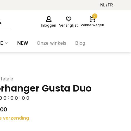
NL
FR
0
Winkelwagen
Inloggen
Verlanglijst
E
NEW
Onze winkels
Blog
 fatale
rhanger Gusta Duo
0
0
:
0
0
:
0
0
,00
s verzending