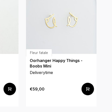
Fleur fatale
Fl
Oorhanger Happy Things -
Oo
Boobs Mini
Deliverytime
De
€59,00
€