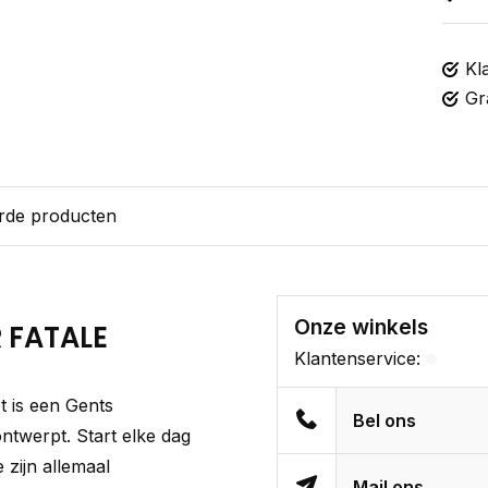
Kl
Gr
rde producten
Onze winkels
 FATALE
Klantenservice:
 is een Gents
Bel ons
ntwerpt. Start elke dag
e zijn allemaal
Mail ons