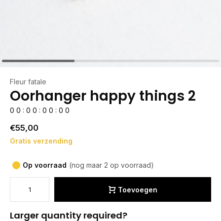
Fleur fatale
Oorhanger happy things 2
0
0
:
0
0
:
0
0
:
0
0
€55,00
Gratis verzending
Op voorraad
(nog maar 2 op voorraad)
Toevoegen
Larger quantity required?