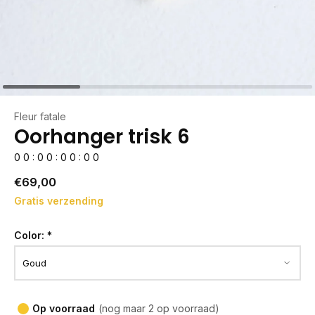
Fleur fatale
Oorhanger trisk 6
0
0
:
0
0
:
0
0
:
0
0
€69,00
Gratis verzending
Color:
*
Op voorraad
(nog maar 2 op voorraad)