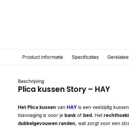
Product informatie
Specificaties
Gerelatee
Beschrijving
Plica kussen Story – HAY
Het Plica kussen
van
HAY
is een veelzijdig kusse
toevoeging is voor je
bank
of
bed
. Het
rechthoek
dubbelgevouwen randen
, wat zorgt voor een st