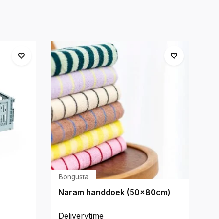
Bongusta
H
Naram handdoek (50x80cm)
M
- 
st
Deliverytime