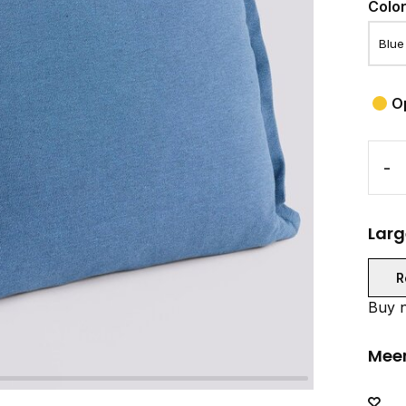
Colo
O
-
Larg
R
Buy n
Meer