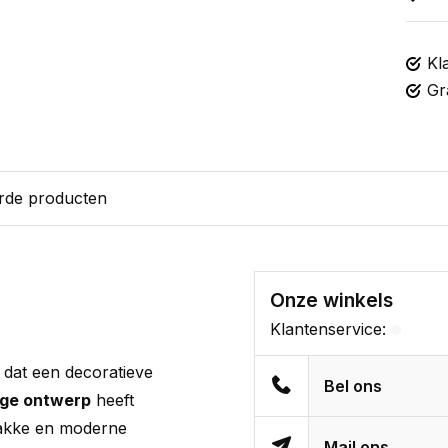
Kl
Gr
rde producten
Onze winkels
Klantenservice:
n dat een decoratieve
Bel ons
ige ontwerp
heeft
rakke en moderne
Mail ons