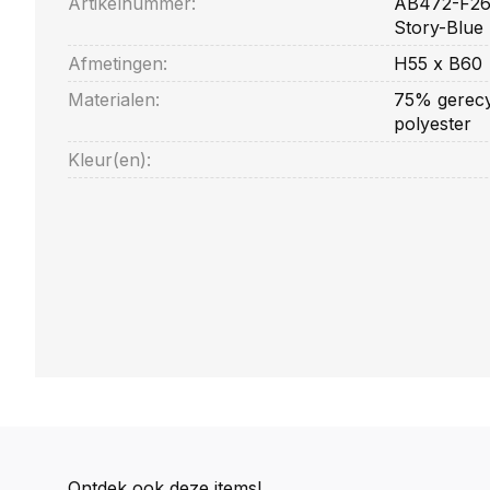
Artikelnummer:
AB472-F265
Story-Blue
Afmetingen:
H55 x B60
Materialen:
75% gerecy
polyester
Kleur(en):
Ontdek ook deze items!