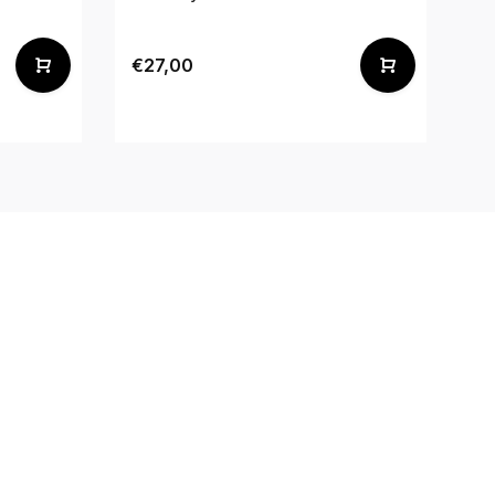
De
€27,00
€