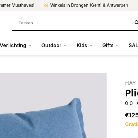
mmer Musthaves!
Winkels in Drongen (Gent) & Antwerpen
Verlichting
Outdoor
Kids
Gifts
SAL
HAY
Pl
0
0
:
€12
Grati