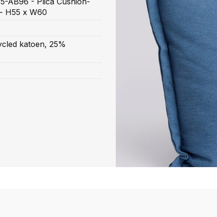
-AB96 - Plica Cushion-
 - H55 x W60
cled katoen, 25%