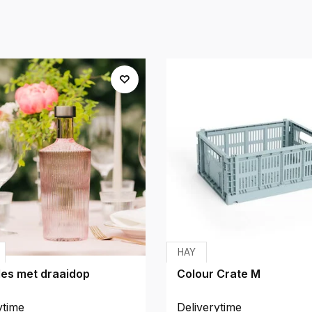
HAY
les met draaidop
Colour Crate M
ytime
Deliverytime