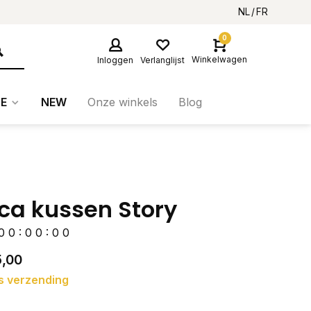
NL
FR
0
Winkelwagen
Inloggen
Verlanglijst
E
NEW
Onze winkels
Blog
ica kussen Story
0
0
:
0
0
:
0
0
5,00
s verzending