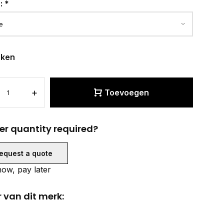
r:
*
eken
+
Toevoegen
er quantity required?
equest a quote
ow, pay later
 van dit merk: