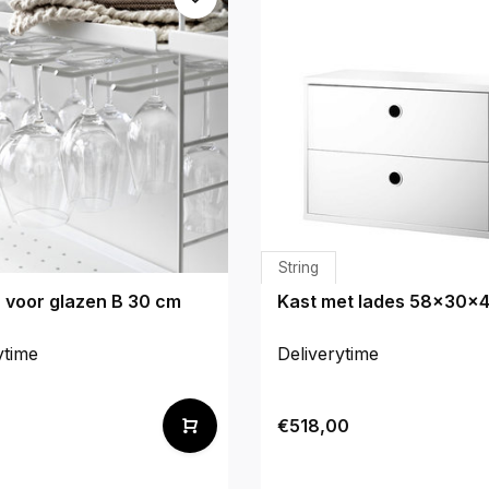
String
 voor glazen B 30 cm
Kast met lades 58x30x
ytime
Deliverytime
€518,00