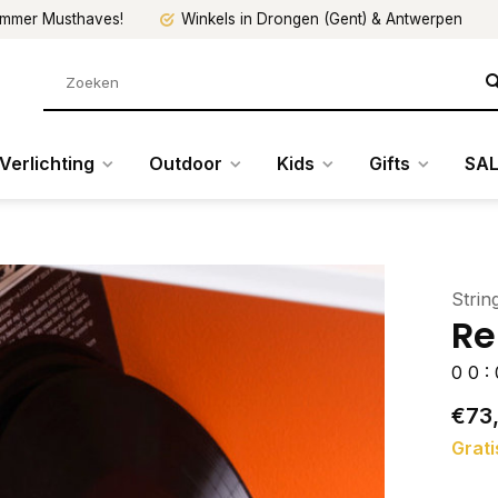
mmer Musthaves!
Winkels in Drongen (Gent) & Antwerpen
Verlichting
Outdoor
Kids
Gifts
SAL
Strin
Re
0
0
:
€73
Grati