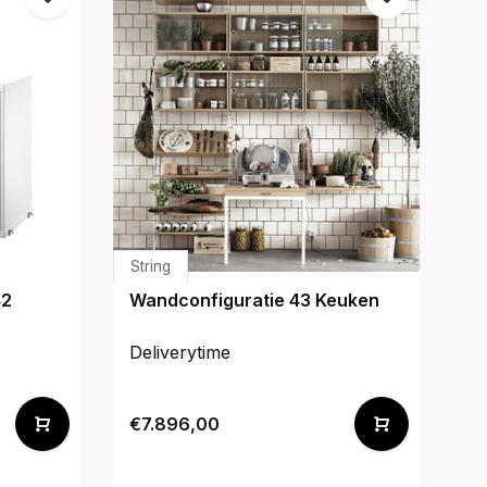
String
St
42
Wandconfiguratie 43 Keuken
W
Deliverytime
De
€7.896,00
€