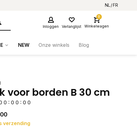
NL
FR
0
Winkelwagen
Inloggen
Verlanglijst
E
NEW
Onze winkels
Blog
g
k voor borden B 30 cm
0
0
:
0
0
:
0
0
,00
s verzending