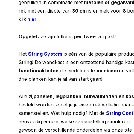
gebruiken in combinatie met
metalen of gegalvan
rek met een diepte van
30 cm
is er plek voor
8
bo
klik
hier
.
Opgelet:
ze zijn telkens
per twee
verpakt!
Het
String System
is één van de populaire produc
String! De wandkast is een ontzettend handige kas
functionaliteiten
die eindeloos te
combineren
val
drie planken kan je al van start gaan!
Alle
zijpanelen, legplanken, bureaubladen en ka
besteld worden zodat je je eigen rek volledig naar
samenstellen. Wat hulp nodig? Met de
String Con
eenvoudig eender welke samenstelling simuleren. 
gewoon de verschillende onderdelen via onze site L