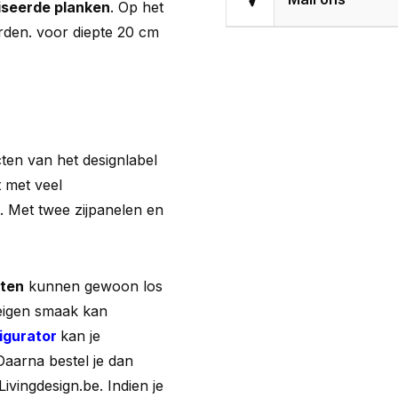
iseerde planken
. Op het
rden. voor diepte 20 cm
ten van het designlabel
t met veel
t. Met twee zijpanelen en
sten
kunnen gewoon los
 eigen smaak kan
figurator
kan je
Daarna bestel je dan
ivingdesign.be. Indien je