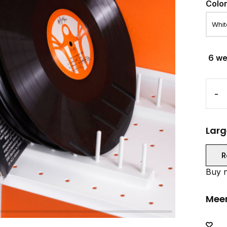
Colo
6 w
-
Larg
R
Buy n
Meer