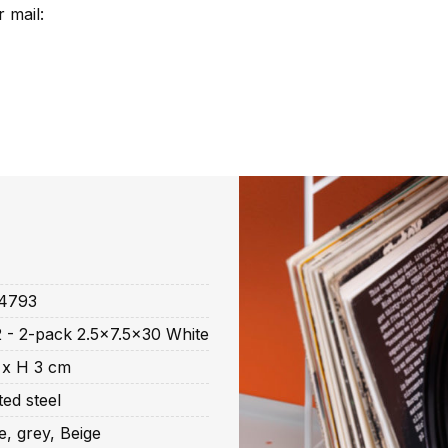
 mail:
4793
 - 2-pack 2.5x7.5x30 White
 x H 3 cm
ed steel
e, grey, Beige