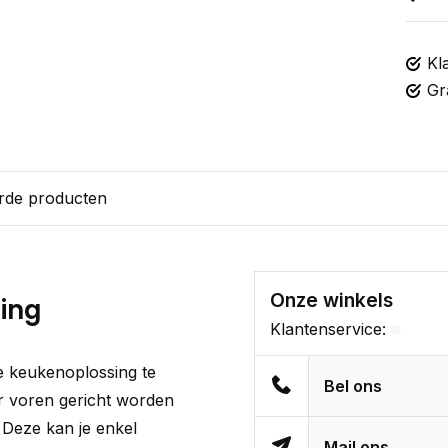
Kl
Gr
rde producten
Onze winkels
ring
Klantenservice:
e keukenoplossing te
Bel ons
r voren gericht worden
! Deze kan je enkel
Mail ons