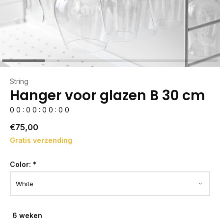
String
Hanger voor glazen B 30 cm
0
0
:
0
0
:
0
0
:
0
0
€75,00
Gratis verzending
Color:
*
6 weken