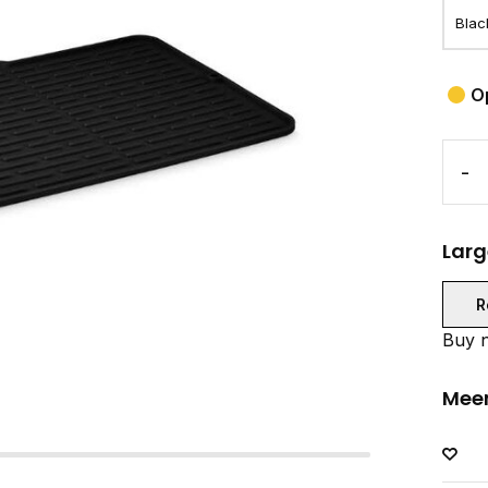
O
-
Larg
R
Buy n
Meer