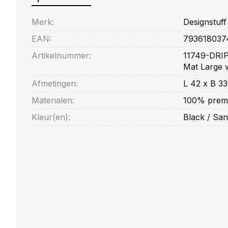
Merk:
Designstuff
EAN:
793618037
Artikelnummer:
11749-DRIP 
Mat Large 
Afmetingen:
L 42 x B 33
Materialen:
100% premi
Kleur(en):
Black / Sa