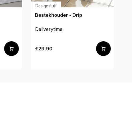
Designstuff
De
Bestekhouder - Drip
Si
Deliverytime
De
€29,90
€