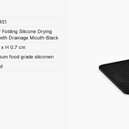
451
Folding Silicone Drying
with Drainage Mouth-Black
 x H 0.7 cm
um food grade siliconen
nd