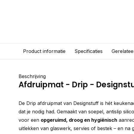
Product informatie
Specificaties
Gerelatee
Beschrijving
Afdruipmat - Drip - Designstu
De Drip afdruipmat van Designstuff is hét keukenacc
dat je nodig had. Gemaakt van soepel, antislip sili
voor een
opgeruimd, droog en hygiënisch
aanrech
uitlekken van glaswerk, servies of bestek – en na 