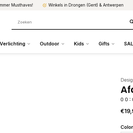
mmer Musthaves!
Winkels in Drongen (Gent) & Antwerpen
Verlichting
Outdoor
Kids
Gifts
SAL
Desig
Af
0
0
:
€19,
Colo