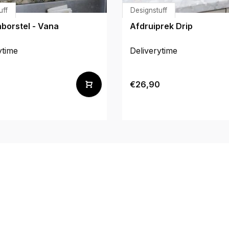
uff
Designstuff
borstel - Vana
Afdruiprek Drip
ytime
Deliverytime
€26,90