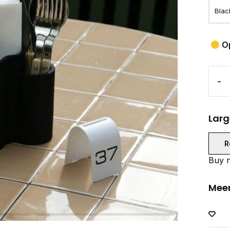
O
-
Larg
R
Buy n
Meer