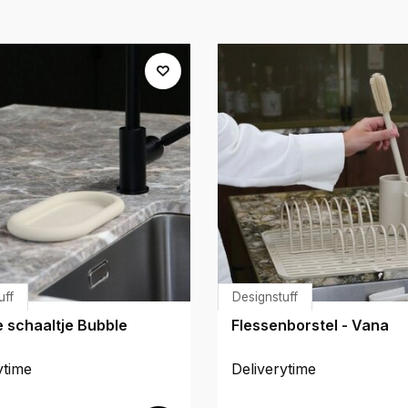
uff
Designstuff
e schaaltje Bubble
Flessenborstel - Vana
ytime
Deliverytime