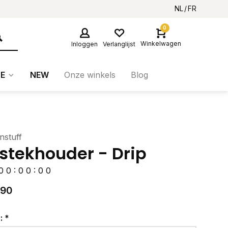
NL
FR
0
Winkelwagen
Inloggen
Verlanglijst
E
NEW
Onze winkels
Blog
nstuff
stekhouder - Drip
0
0
:
0
0
:
0
0
,90
r:
*