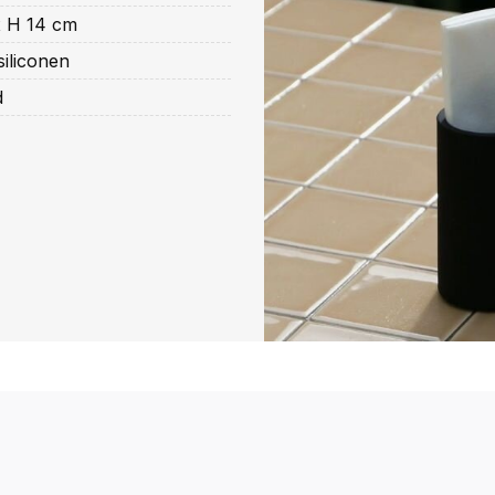
x H 14 cm
iliconen
d