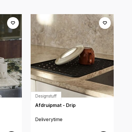
Designstuff
De
Afdruipmat - Drip
A
Deliverytime
De