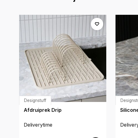
Designstuff
Designst
Afdruiprek Drip
Silicon
Deliverytime
Deliver