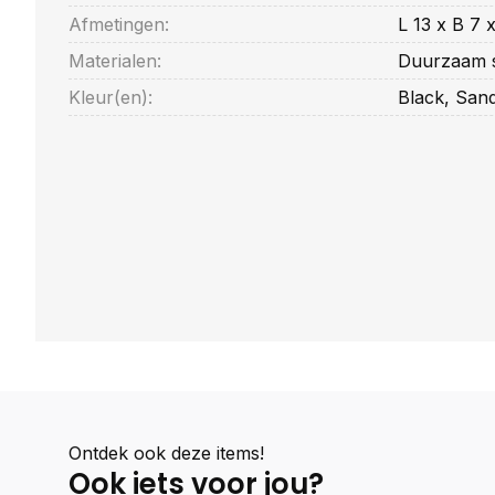
Afmetingen:
L 13 x B 7 
Materialen:
Duurzaam s
Kleur(en):
Black, San
Ontdek ook deze items!
Ook iets voor jou?