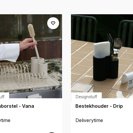
uff
Designstuff
borstel - Vana
Bestekhouder - Drip
ytime
Deliverytime