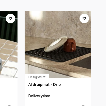
Designstuff
De
Afdruipmat - Drip
Af
Deliverytime
De