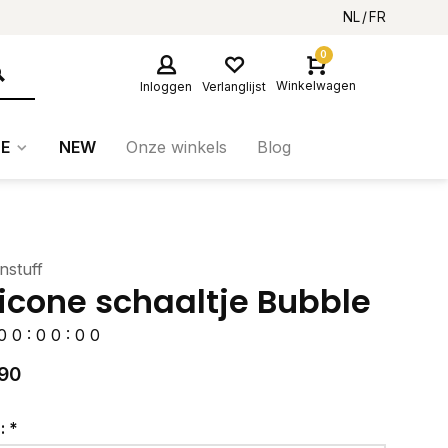
NL
FR
0
Winkelwagen
Inloggen
Verlanglijst
E
NEW
Onze winkels
Blog
nstuff
licone schaaltje Bubble
0
0
:
0
0
:
0
0
90
r:
*