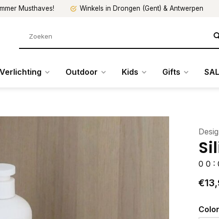
mmer Musthaves!
Winkels in Drongen (Gent) & Antwerpen
Verlichting
Outdoor
Kids
Gifts
SAL
Desig
Si
0
0
:
€13,
Colo