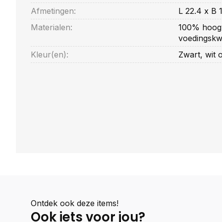
Afmetingen:
L 22.4 x B 
Materialen:
100% hoogw
voedingskwa
Kleur(en):
Zwart, wit 
Ontdek ook deze items!
Ook iets voor jou?