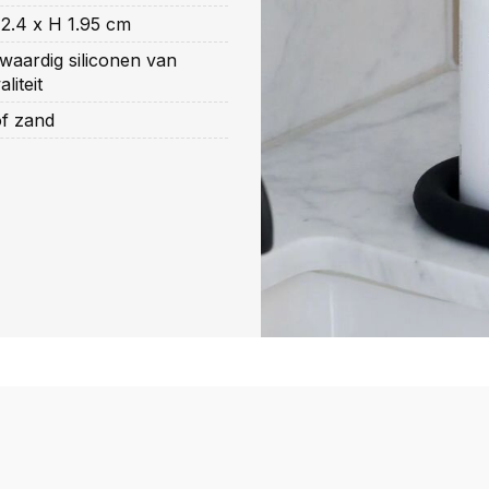
12.4 x H 1.95 cm
aardig siliconen van
liteit
of zand