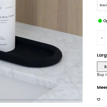
O
-
Larg
R
Buy n
Meer