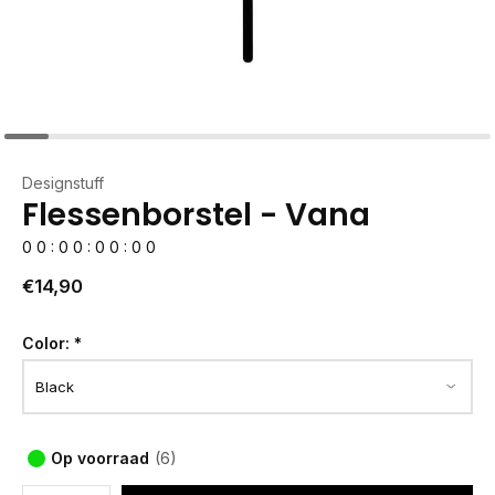
Designstuff
Flessenborstel - Vana
0
0
:
0
0
:
0
0
:
0
0
€14,90
Color:
*
Op voorraad
(6)