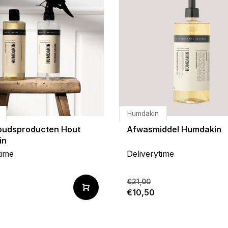
Humdakin
udsproducten Hout
Afwasmiddel Humdakin
in
time
Deliverytime
€21,00
€10,50