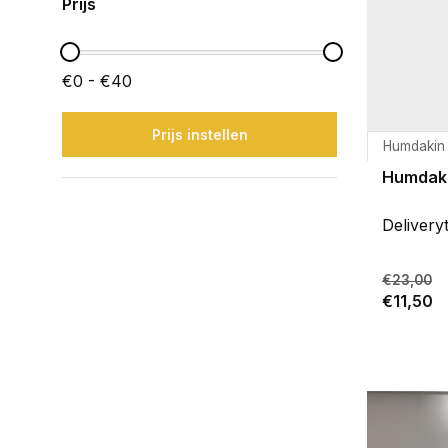
Prijs
€0 - €40
Prijs instellen
Humdakin
Humdaki
Delivery
€23,00
€11,50