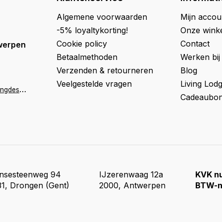
Algemene voorwaarden
Mijn accou
-5% loyaltykorting!
Onze wink
Cookie policy
Contact
werpen
Betaalmethoden
Werken bij
Verzenden & retourneren
Blog
Veelgestelde vragen
Living Lod
a
ntwerpen@livingdesign.be
Cadeaubon
insesteenweg 94
IJzerenwaag 12a
KVK n
1, Drongen (Gent)
2000, Antwerpen
BTW-n