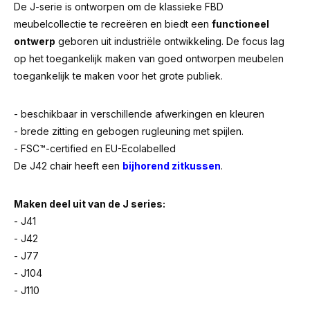
De J-serie is ontworpen om de klassieke FBD
meubelcollectie te recreëren en biedt een
functioneel
ontwerp
geboren uit industriële ontwikkeling. De focus lag
op het toegankelijk maken van goed ontworpen meubelen
toegankelijk te maken voor het grote publiek.
- beschikbaar in verschillende afwerkingen en kleuren
- brede zitting en gebogen rugleuning met spijlen.
- FSC™-certified en EU-Ecolabelled
De J42 chair heeft een
bijhorend zitkussen
.
Maken deel uit van de J series:
- J41
- J42
- J77
- J104
- J110