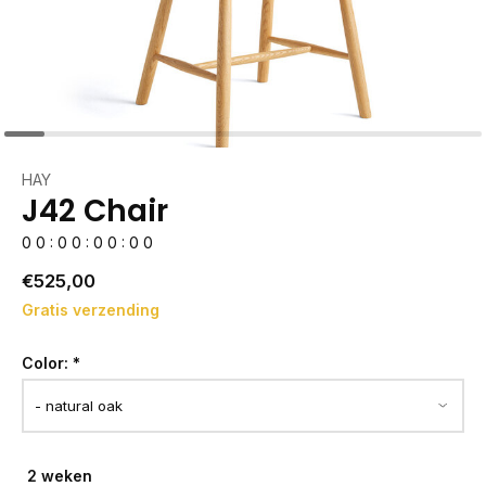
HAY
J42 Chair
0
0
:
0
0
:
0
0
:
0
0
€525,00
Gratis verzending
Color:
*
2 weken