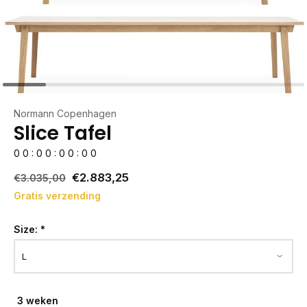
Normann Copenhagen
Slice Tafel
0
0
:
0
0
:
0
0
:
0
0
€2.883,25
€3.035,00
Gratis verzending
Size:
*
3 weken