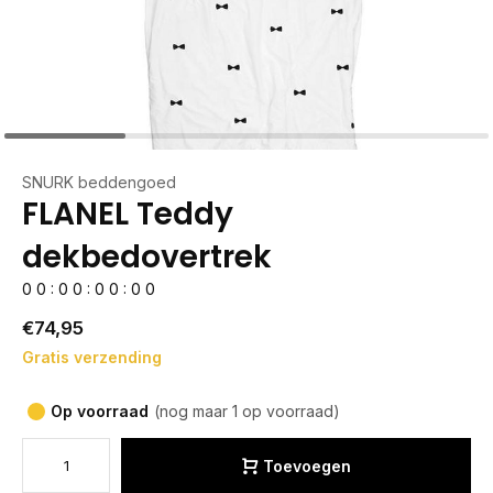
SNURK beddengoed
FLANEL Teddy
dekbedovertrek
0
0
:
0
0
:
0
0
:
0
0
€74,95
Gratis verzending
Op voorraad
(nog maar 1 op voorraad)
Toevoegen