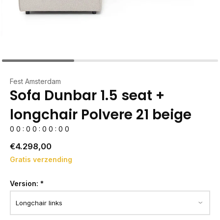
Fest Amsterdam
Sofa Dunbar 1.5 seat +
longchair Polvere 21 beige
0
0
:
0
0
:
0
0
:
0
0
€4.298,00
Gratis verzending
Version:
*