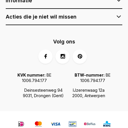
Informatie
Acties die je niet wil missen
Volg ons
KVK nummer:
BE
BTW-nummer:
BE
1006.794.177
1006.794.177
Deinsesteenweg 94
IJzerenwaag 12a
9031, Drongen (Gent)
2000, Antwerpen