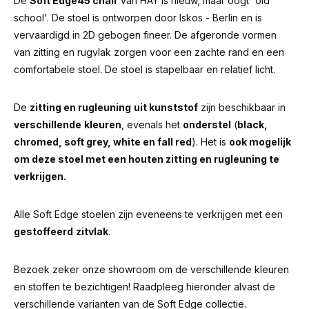
De
Soft Edge45 chair
van HAY is nieuw, maar oogt 'old
school'. De stoel is ontworpen door Iskos - Berlin en is
vervaardigd in 2D gebogen fineer. De afgeronde vormen
van zitting en rugvlak zorgen voor een zachte rand en een
comfortabele stoel. De stoel is stapelbaar en relatief licht.
De
zitting en rugleuning
uit kunststof
zijn beschikbaar in
verschillende
kleuren
, evenals het
onderstel
(
black,
chromed, soft grey, white en fall red
). Het is
ook mogelijk
om deze stoel met een houten zitting en rugleuning te
verkrijgen.
Alle Soft Edge stoelen zijn eveneens te verkrijgen met een
gestoffeerd
zitvlak
.
Bezoek zeker onze showroom om de verschillende kleuren
en stoffen te bezichtigen! Raadpleeg hieronder alvast de
verschillende varianten van de Soft Edge collectie.