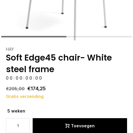
HAY
Soft Edge45 chair- White
steel frame
0
0
:
0
0
:
0
0
:
0
0
€174,25
€205,00
Gratis verzending
5 weken
Toevoegen