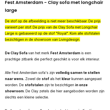
Fest Amsterdam - Clay sofa met longchair
large
De stof op de afbeelding is niet meer beschikbaar. De prijs
varieert per stof. De prijs van de Clay Sofa met Longchair
Large is gebaseerd op de stof "Royal". Kom alle stofstalen
bezichtigen in de showroom van Livingdesign.
De Clay Sofa
van het merk
Fest Amsterdam
is een
prachtige zitbank die perfect geschikt is voor elk interieur.
Alle Fest Amsterdam sofa's zijn
volledig samen te stellen
naar wens.
Zowel de
stof
als het
kleur
kunnen aangepast
worden. De
stofstalen
zijn te bezichtigen
in onze
showroom
. De Clay zetels die hier aangeboden worden zijn
slechts een kleine selectie.