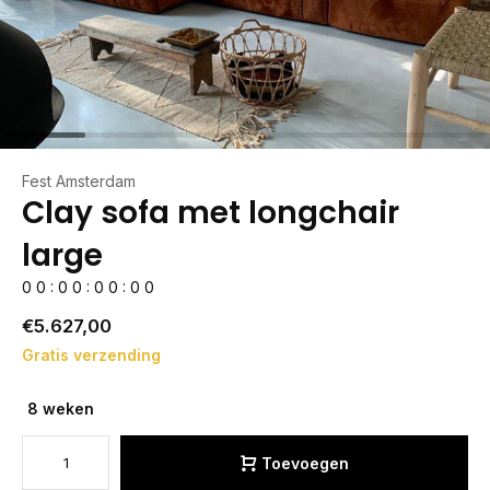
Fest Amsterdam
Clay sofa met longchair
large
0
0
:
0
0
:
0
0
:
0
0
€5.627,00
Gratis verzending
8 weken
Toevoegen