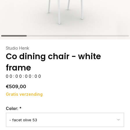
Studio Henk
Co dining chair - white
frame
0
0
:
0
0
:
0
0
:
0
0
€509,00
Gratis verzending
Color:
*