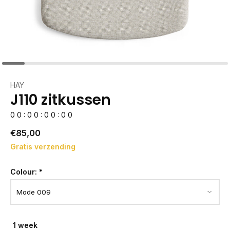
HAY
J110 zitkussen
0
0
:
0
0
:
0
0
:
0
0
€85,00
Gratis verzending
Colour:
*
1 week