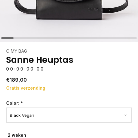
O MY BAG
Sanne Heuptas
0
0
:
0
0
:
0
0
:
0
0
€189,00
Gratis verzending
Color:
*
2 weken