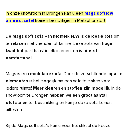
In onze showroom in Drongen kan u een
Mags soft low
armrest zetel
komen bezichtigen in Metaphor stof!
De
Mags soft
sofa
van het merk
HAY
is de ideale sofa om
te
relaxen
met vrienden of familie. Deze sofa van
hoge
kwaliteit
past haast in elk interieur en is
uiterst
comfortabel
.
Mags is een
modulaire
sofa
. Door de verschillende,
aparte
elementen
is het mogelijk om een sofa te maken voor
iedere ruimte!
Meer kleuren en stoffen
zijn mogelijk
, in de
showroom te Drongen hebben we een
groot aantal
stofstalen
ter beschikking en kan je deze sofa komen
uittesten.
Bij de Mags soft sofa's kan u voor het stiksel de keuze