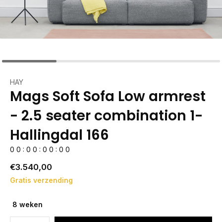
HAY
Mags Soft Sofa Low armrest
- 2.5 seater combination 1-
Hallingdal 166
0
0
:
0
0
:
0
0
:
0
0
€3.540,00
Gratis verzending
8 weken