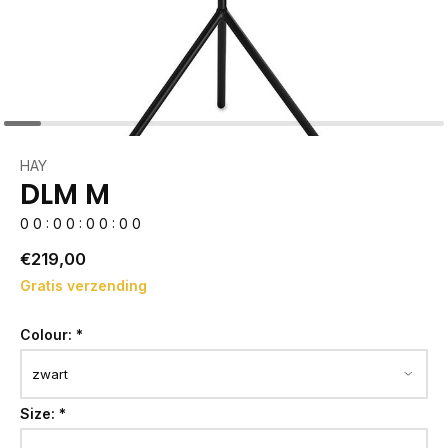
HAY
DLM M
0
0
:
0
0
:
0
0
:
0
0
€219,00
Gratis verzending
Colour:
*
Size:
*