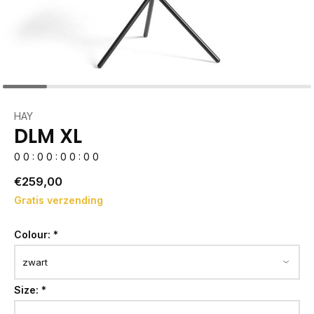
HAY
DLM XL
0
0
:
0
0
:
0
0
:
0
0
€259,00
Gratis verzending
Colour:
*
Size:
*